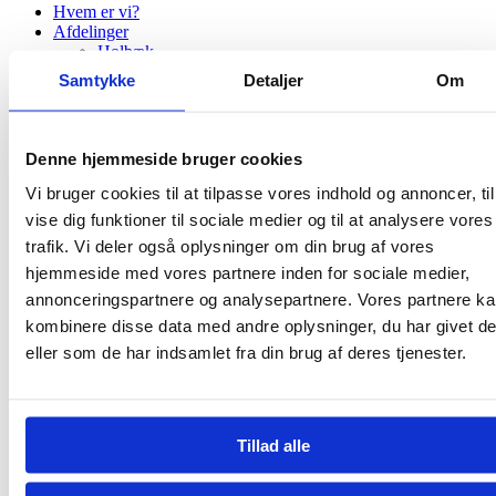
Hvem er vi?
Afdelinger
Holbæk
Asnæs
Samtykke
Detaljer
Om
Fårevejle
Højby
Jyderup
Nykøbing Sj
Denne hjemmeside bruger cookies
Svinninge
Tølløse
Vi bruger cookies til at tilpasse vores indhold og annoncer, til
Nyttige Links
vise dig funktioner til sociale medier og til at analysere vores
Papkister fra Green Goodbye
trafik. Vi deler også oplysninger om din brug af vores
Dødsannoncer
Kontakt os
hjemmeside med vores partnere inden for sociale medier,
annonceringspartnere og analysepartnere. Vores partnere k
Menu
kombinere disse data med andre oplysninger, du har givet d
Dødsfaldet
eller som de har indsamlet fra din brug af deres tjenester.
Urner
Bedemand
Begravelseskister
Buketter og blomster til begravelse
Tillad alle
Min sidste vilje
Priser
Hvad koster en kiste?