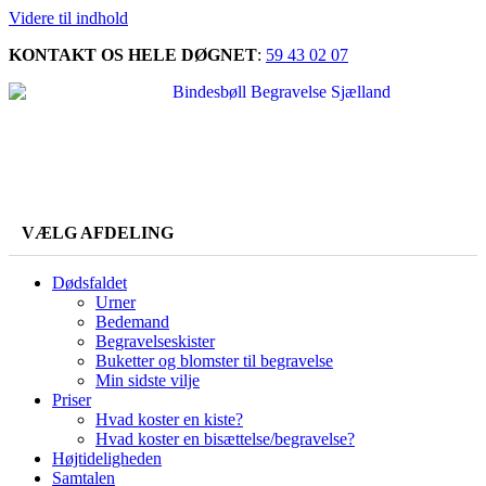
Videre til indhold
KONTAKT OS HELE DØGNET
:
59 43 02 07
VÆLG AFDELING
Dødsfaldet
Urner
Bedemand
Begravelseskister
Buketter og blomster til begravelse
Min sidste vilje
Priser
Hvad koster en kiste?
Hvad koster en bisættelse/begravelse?
Højtideligheden
Samtalen