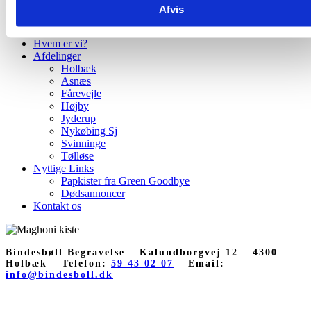
Hvad koster en bisættelse/begravelse?
Afvis
Højtideligheden
Samtalen
Hvem er vi?
Afdelinger
Holbæk
Asnæs
Fårevejle
Højby
Jyderup
Nykøbing Sj
Svinninge
Tølløse
Nyttige Links
Papkister fra Green Goodbye
Dødsannoncer
Kontakt os
Bindesbøll Begravelse – Kalundborgvej 12 – 4300
Holbæk – Telefon:
59 43 02 07
– Email:
info@bindesboll.dk