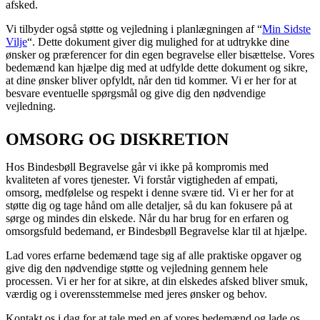
afsked.
Vi tilbyder også støtte og vejledning i planlægningen af “
Min Sidste
Vilje
“. Dette dokument giver dig mulighed for at udtrykke dine
ønsker og præferencer for din egen begravelse eller bisættelse. Vores
bedemænd kan hjælpe dig med at udfylde dette dokument og sikre,
at dine ønsker bliver opfyldt, når den tid kommer. Vi er her for at
besvare eventuelle spørgsmål og give dig den nødvendige
vejledning.
OMSORG OG DISKRETION
Hos Bindesbøll Begravelse går vi ikke på kompromis med
kvaliteten af vores tjenester. Vi forstår vigtigheden af empati,
omsorg, medfølelse og respekt i denne svære tid. Vi er her for at
støtte dig og tage hånd om alle detaljer, så du kan fokusere på at
sørge og mindes din elskede. Når du har brug for en erfaren og
omsorgsfuld bedemand, er Bindesbøll Begravelse klar til at hjælpe.
Lad vores erfarne bedemænd tage sig af alle praktiske opgaver og
give dig den nødvendige støtte og vejledning gennem hele
processen. Vi er her for at sikre, at din elskedes afsked bliver smuk,
værdig og i overensstemmelse med jeres ønsker og behov.
Kontakt os i dag for at tale med en af vores bedemænd og lade os