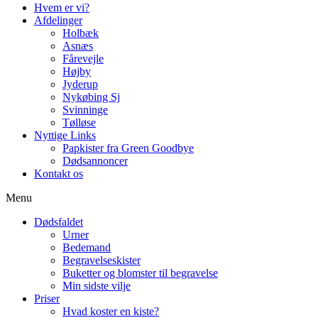
Hvem er vi?
Afdelinger
Holbæk
Asnæs
Fårevejle
Højby
Jyderup
Nykøbing Sj
Svinninge
Tølløse
Nyttige Links
Papkister fra Green Goodbye
Dødsannoncer
Kontakt os
Menu
Dødsfaldet
Urner
Bedemand
Begravelseskister
Buketter og blomster til begravelse
Min sidste vilje
Priser
Hvad koster en kiste?