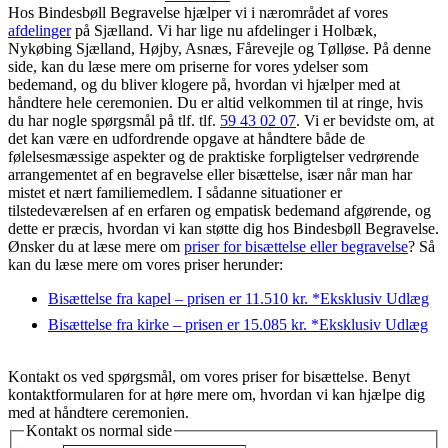
Hos Bindesbøll Begravelse hjælper vi i nærområdet af vores
afdelinger
på Sjælland. Vi har lige nu afdelinger i Holbæk,
Nykøbing Sjælland, Højby, Asnæs, Fårevejle og Tølløse. På denne
side, kan du læse mere om priserne for vores ydelser som
bedemand, og du bliver klogere på, hvordan vi hjælper med at
håndtere hele ceremonien. Du er altid velkommen til at ringe, hvis
du har nogle spørgsmål på tlf. tlf.
59 43 02 07
. Vi er bevidste om, at
det kan være en udfordrende opgave at håndtere både de
følelsesmæssige aspekter og de praktiske forpligtelser vedrørende
arrangementet af en begravelse eller bisættelse, især når man har
mistet et nært familiemedlem. I sådanne situationer er
tilstedeværelsen af en erfaren og empatisk bedemand afgørende, og
dette er præcis, hvordan vi kan støtte dig hos Bindesbøll Begravelse.
Ønsker du at læse mere om
priser for bisættelse eller begravelse
? Så
kan du læse mere om vores priser herunder:
Bisættelse fra kapel – prisen er 11.510 kr. *Eksklusiv Udlæg
Bisættelse fra kirke – prisen er 15.085 kr. *Eksklusiv Udlæg
Kontakt os ved spørgsmål, om vores priser for bisættelse. Benyt
kontaktformularen for at høre mere om, hvordan vi kan hjælpe dig
med at håndtere ceremonien.
Kontakt os normal side