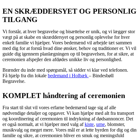
EN SKRÆDDERSYET OG PERSONLIG
TILGANG
Vi forstår, at hver begravelse og bisættelse er unik, og vi lægger stor
vægt på at skabe en skræddersyet og personlig oplevelse for hver
enkelt familie vi hjælper. Vores bedemænd vil arbejde tæt sammen
med dig for at forstå hvad dine ønsker, behov og traditioner er. Vi vil
guide dig igennem planlægningen op til begravelsen, for at sikre, at
ceremonien afspejler den afdødes unikke liv og personlighed.
Brænder du inde med spørgsmål, så sidder vi klar ved telefonen.
Få hjælp fra din lokale
bedemand i Holbæk
– Bindesbøll
Begravelse.
KOMPLET håndtering af ceremonien
Fra start til slut vil vores erfarne bedemænd tage sig af alle
nødvendige detaljer og opgaver. Vi kan hjælpe med alt fra transport
og koordinering af ceremonien til indrykning af dødsannoncer. Det
er også normalt, at vi hjælper med valg af
kiste
,
urne
, blomster,
musikvalg og meget mere. Vores mål er at lette byrden for dig og din
familie og sikre, at ceremonien bliver en smuk og meningsfuld