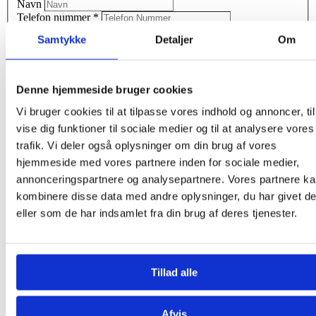
Navn
Telefon nummer
*
E-mail adresse
*
Samtykke
Detaljer
Om
Besked
Denne hjemmeside bruger cookies
reCAPTCHA
Vi bruger cookies til at tilpasse vores indhold og annoncer, til
vise dig funktioner til sociale medier og til at analysere vores
trafik. Vi deler også oplysninger om din brug af vores
hjemmeside med vores partnere inden for sociale medier,
annonceringspartnere og analysepartnere. Vores partnere k
kombinere disse data med andre oplysninger, du har givet d
Begravelsesforretning siden 1894
eller som de har indsamlet fra din brug af deres tjenester.
Som en af Danmarks ældste begravelsesforretninger har vi årtiers
erfaring med at hjælpe familier igennem deres tid med sorg. Vores
erfarne bedemænd er som et rolig anker i stormen. Vi har en dyb
forståelse for den følsomhed og omsorg, der kræves i sådanne
Tillad alle
øjeblikke. Vi går altid den ekstra mil for at sikre, at bliver taget hånd
om alle detaljer og at ceremonien forløber smidigt og i
overensstemmelse med jeres ønsker. Vi er drevet af en personlig
Afvis