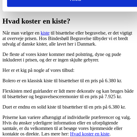
tilgang, som er unik for dem, der deltager i begravelsen og som
passer til personen, der bliver begravet.
Hvad koster en kiste?
Når man vælger en
kiste
til bisættelse eller begravelse, er det vigtigt
at overveje prisen. Hos Bindesbøll Begravelse tilbyder vi et bredt
udvalg af danske kister, alle lavet her i Danmark.
De fleste af vores kister kommer med polstring, dyne og pude
inkluderet i prisen, og der er ingen skjulte gebyrer.
Her er et kig på nogle af vores tilbud:
Bolero er en klassisk kiste til bisættelser til en pris på 6.380 kr.
Flexkisten med guirlander er lidt mere dekorativ og kan bruges både
til bisættelser og begravelsesceremonier til en pris på 7.925 kr.
Duet er endnu en solid kiste til bisættelser til en pris på 6.380 kr.
Priserne kan variere afhængigt af individuelle præferencer og valg.
Hvis du ønsker yderligere information eller en uforpligtende
samtale, er du velkommen til at besøge vores hjemmeside eller
kontakte os direkte. Læs mere her:
Hvad koster en kiste
.