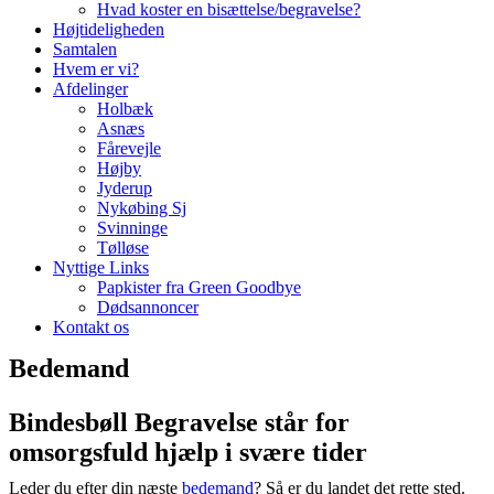
Hvad koster en bisættelse/begravelse?
Højtideligheden
Samtalen
Hvem er vi?
Afdelinger
Holbæk
Asnæs
Fårevejle
Højby
Jyderup
Nykøbing Sj
Svinninge
Tølløse
Nyttige Links
Papkister fra Green Goodbye
Dødsannoncer
Kontakt os
Bedemand
Bindesbøll Begravelse står for
omsorgsfuld hjælp i svære tider
Leder du efter din næste
bedemand
? Så er du landet det rette sted.