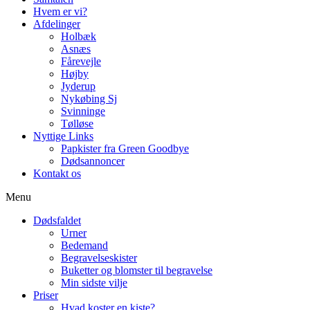
Hvem er vi?
Afdelinger
Holbæk
Asnæs
Fårevejle
Højby
Jyderup
Nykøbing Sj
Svinninge
Tølløse
Nyttige Links
Papkister fra Green Goodbye
Dødsannoncer
Kontakt os
Menu
Dødsfaldet
Urner
Bedemand
Begravelseskister
Buketter og blomster til begravelse
Min sidste vilje
Priser
Hvad koster en kiste?