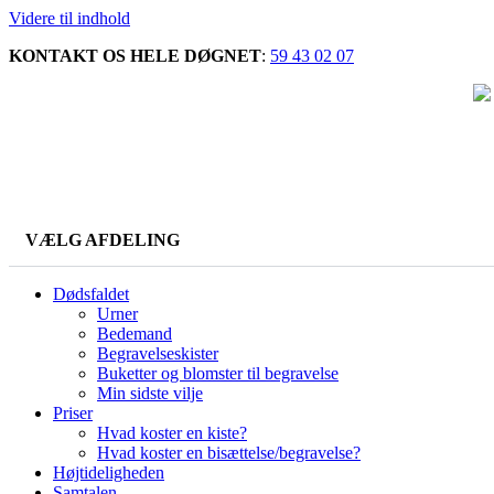
Videre til indhold
KONTAKT OS HELE DØGNET
:
59 43 02 07
VÆLG AFDELING
Dødsfaldet
Urner
Bedemand
Begravelseskister
Buketter og blomster til begravelse
Min sidste vilje
Priser
Hvad koster en kiste?
Hvad koster en bisættelse/begravelse?
Højtideligheden
Samtalen