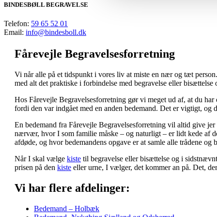
BINDESBØLL BEGRAVELSE
Telefon:
59 65 52 01
Email:
info@bindesboll.dk
Fårevejle Begravelsesforretning
Vi når alle på et tidspunkt i vores liv at miste en nær og tæt person
med alt det praktiske i forbindelse med begravelse eller bisættelse 
Hos Fårevejle Begravelsesforretning gør vi meget ud af, at du h
fordi den var indgået med en anden bedemand. Det er vigtigt, og det
En bedemand fra Fårevejle Begravelsesforretning vil altid give jer a
nærvær, hvor I som familie måske – og naturligt – er lidt kede af d
afdøde, og hvor bedemandens opgave er at samle alle trådene og 
Når I skal vælge
kiste
til begravelse eller bisættelse og i sidstnæv
prisen på den
kiste
eller urne, I vælger, det kommer an på. Det, der vi
Vi har flere afdelinger:
Bedemand – Holbæk