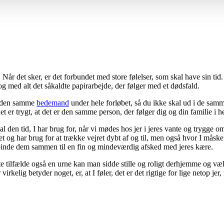
. Når det sker, er det forbundet med store følelser, som skal have sin tid.
og med alt det såkaldte papirarbejde, der følger med et dødsfald.
ar den samme
bedemand
under hele forløbet, så du ikke skal ud i de samme
 er trygt, at det er den samme person, der følger dig og din familie i h
l den tid, I har brug for, når vi mødes hos jer i jeres vante og trygge o
et og har brug for at trække vejret dybt af og til, men også hvor I måske
binde dem sammen til en fin og mindeværdig afsked med jeres kære.
nte tilfælde også en urne kan man sidde stille og roligt derhjemme og vælg
rkelig betyder noget, er, at I føler, det er det rigtige for lige netop jer