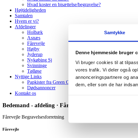
Hvad koster en bisættelse/begravelse?
Højtideligheden
Samtalen
Hvem er vi?
Afdelinger
Holbæk
Samtykke
Asnæs
Fårevejle
Højby
Denne hjemmeside bruger c
Jyderup
Nykøbing Sj
Vi bruger cookies til at tilpas
Svinninge
vores trafik. Vi deler også 
Tølløse
Nyttige Links
annonceringspartnere og anal
Papkister fra Green Goodbye
dem, eller som de har indsaml
Dødsannoncer
Kontakt os
Bedemand - afdeling · Fårevejle
Fårevejle Begravelsesforretning
Fårevejle