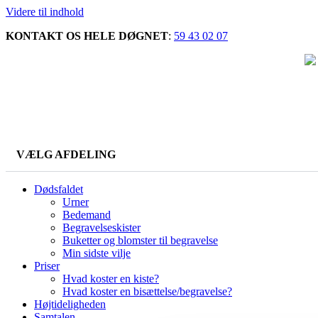
Videre til indhold
KONTAKT OS HELE DØGNET
:
59 43 02 07
VÆLG AFDELING
Dødsfaldet
Urner
Bedemand
Begravelseskister
Buketter og blomster til begravelse
Min sidste vilje
Priser
Hvad koster en kiste?
Hvad koster en bisættelse/begravelse?
Højtideligheden
Samtalen