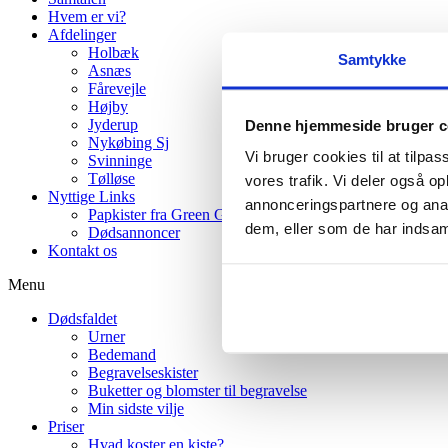
Hvem er vi?
Afdelinger
Holbæk
Samtykke
Asnæs
Fårevejle
Højby
Jyderup
Denne hjemmeside bruger c
Nykøbing Sj
Vi bruger cookies til at tilpas
Svinninge
Tølløse
vores trafik. Vi deler også 
Nyttige Links
annonceringspartnere og anal
Papkister fra Green Goodbye
dem, eller som de har indsaml
Dødsannoncer
Kontakt os
Menu
Dødsfaldet
Urner
Bedemand
Begravelseskister
Buketter og blomster til begravelse
Min sidste vilje
Priser
Hvad koster en kiste?