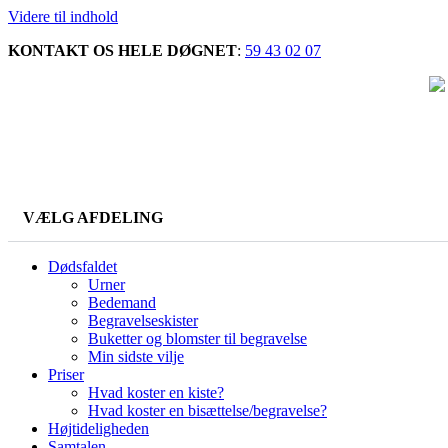
Videre til indhold
KONTAKT OS HELE DØGNET
:
59 43 02 07
VÆLG AFDELING
Dødsfaldet
Urner
Bedemand
Begravelseskister
Buketter og blomster til begravelse
Min sidste vilje
Priser
Hvad koster en kiste?
Hvad koster en bisættelse/begravelse?
Højtideligheden
Samtalen