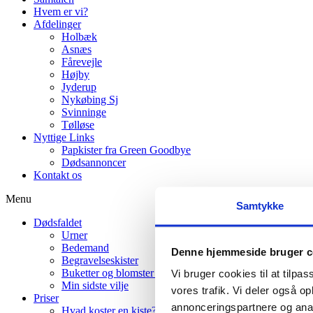
Hvem er vi?
Afdelinger
Holbæk
Asnæs
Fårevejle
Højby
Jyderup
Nykøbing Sj
Svinninge
Tølløse
Nyttige Links
Papkister fra Green Goodbye
Dødsannoncer
Kontakt os
Menu
Samtykke
Dødsfaldet
Urner
Bedemand
Denne hjemmeside bruger c
Begravelseskister
Buketter og blomster til begravelse
Vi bruger cookies til at tilpas
Min sidste vilje
vores trafik. Vi deler også 
Priser
annonceringspartnere og anal
Hvad koster en kiste?