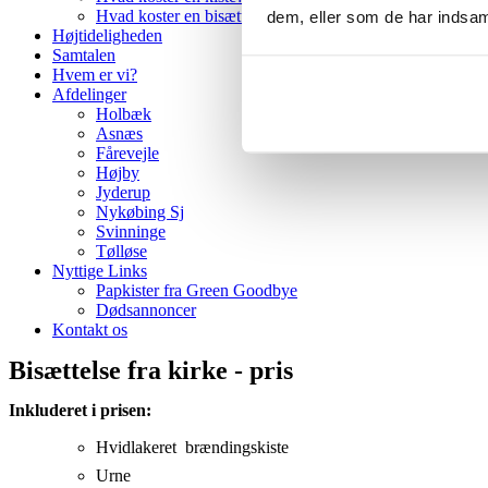
Hvad koster en bisættelse/begravelse?
dem, eller som de har indsaml
Højtideligheden
Samtalen
Hvem er vi?
Afdelinger
Holbæk
Asnæs
Fårevejle
Højby
Jyderup
Nykøbing Sj
Svinninge
Tølløse
Nyttige Links
Papkister fra Green Goodbye
Dødsannoncer
Kontakt os
Bisættelse fra kirke - pris
Inkluderet i prisen:
Hvidlakeret brændingskiste
Urne